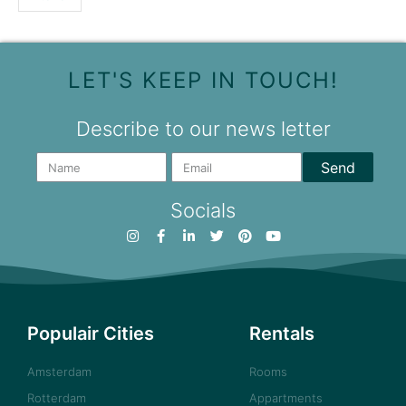
LET'S KEEP IN TOUCH!
Describe to our news letter
Send
Socials
Populair Cities
Rentals
Amsterdam
Rooms
Rotterdam
Appartments